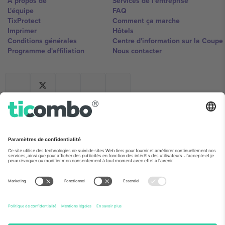
À propos de
Services de l'entreprise
L'équipe
FAQ
TixProtect
Comment ça marche
Imprimer
Hôtels
Conditions générales
Centre d'information sur la Coup
Programme d'affiliation
Nous contacter
Ticombo France
Mimi Balkanska 132, 1540, Sofia,
Bulgaria
L'entité juridique du fournisseur de la plateforme peut changer en
fonction du lieu, de l'événement et/ou du domaine. Pour plus de
détails, consultez la page spécifique de l'événement, les mentions