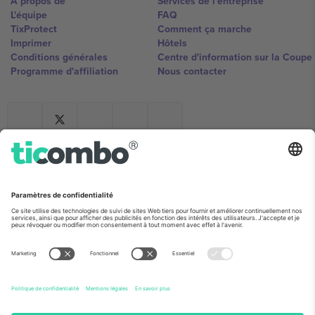
À propos de
Services de l'entreprise
L'équipe
FAQ
TixProtect
Comment ça marche
Imprimer
Hôtels
Conditions générales
Centre d'information sur la Coup
Programme d'affiliation
Nous contacter
Ticombo France
Mimi Balkanska 132, 1540, Sofia,
Bulgaria
L'entité juridique du fournisseur de la plateforme peut changer en
fonction du lieu, de l'événement et/ou du domaine. Pour plus de
détails, consultez la page spécifique de l'événement, les mentions