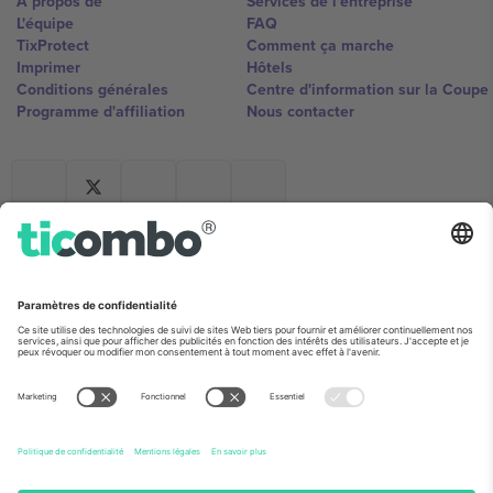
À propos de
Services de l'entreprise
L'équipe
FAQ
TixProtect
Comment ça marche
Imprimer
Hôtels
Conditions générales
Centre d'information sur la Coup
Programme d'affiliation
Nous contacter
Ticombo France
Mimi Balkanska 132, 1540, Sofia,
Bulgaria
L'entité juridique du fournisseur de la plateforme peut changer en
fonction du lieu, de l'événement et/ou du domaine. Pour plus de
détails, consultez la page spécifique de l'événement, les mentions