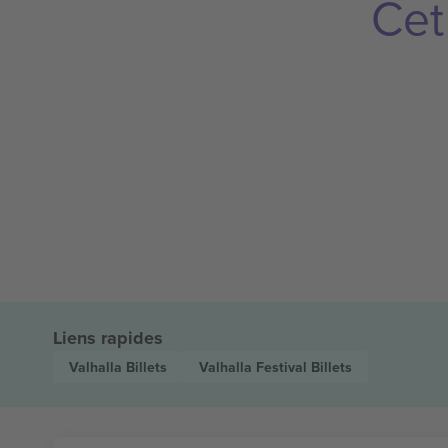
Cet
Liens rapides
Valhalla
Billets
Valhalla Festival
Billets