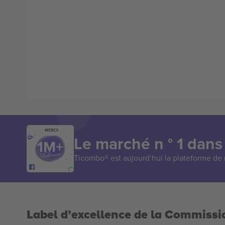
MERCI!
Le marché n ° 1 dans
Ticombo® est aujourd’hui la plateforme de r
Label d’excellence de la Commiss