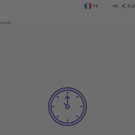
FR
+49
EU
rlands