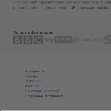
Ticombo GmbH (société mère) est reconnue dans le cadr
recherche et de l’innovation de l’UE, pour sa propositio
Vu aux informations
À propos de
L'équipe
TixProtect
Imprimer
Conditions générales
Programme d'affiliation