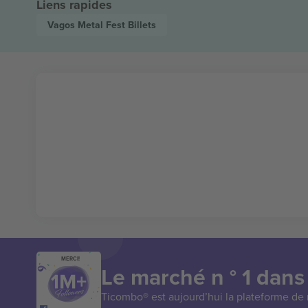
Liens rapides
Vagos Metal Fest
Billets
MERCI!
Le marché n ° 1 dans
Ticombo® est aujourd’hui la plateforme de r