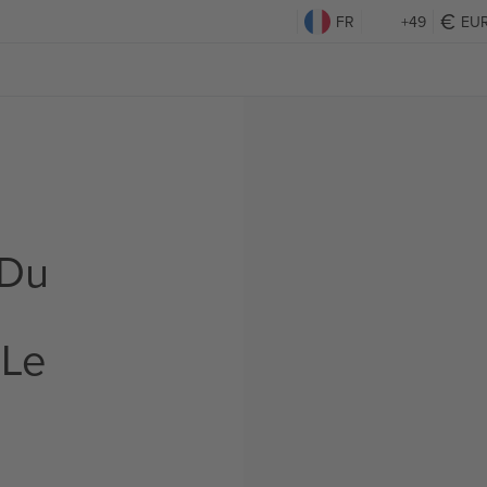
FR
+49
EU
 Du
 Le
s