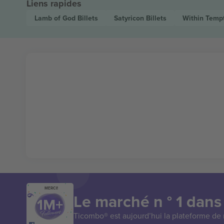
Liens rapides
Lamb of God
Billets
Satyricon
Billets
Within Temp
MERCI!
Le marché n ° 1 dans
Ticombo® est aujourd’hui la plateforme de r