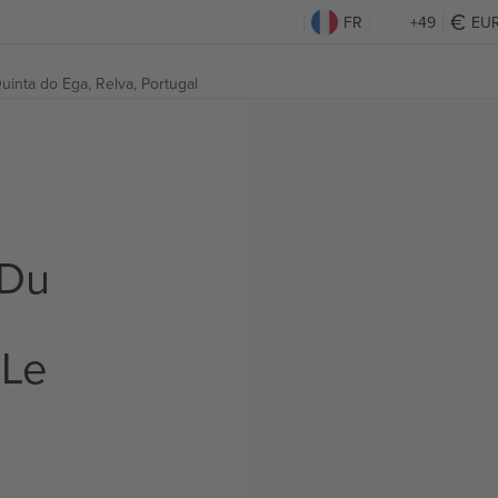
FR
+49
EU
uinta do Ega,
Relva, Portugal
 Du
 Le
s