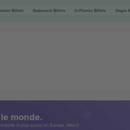
tation
Billets
Godsmack
Billets
In Flames
Billets
Vagos M
 le monde.
evente la plus suivie en Europe. Merci!