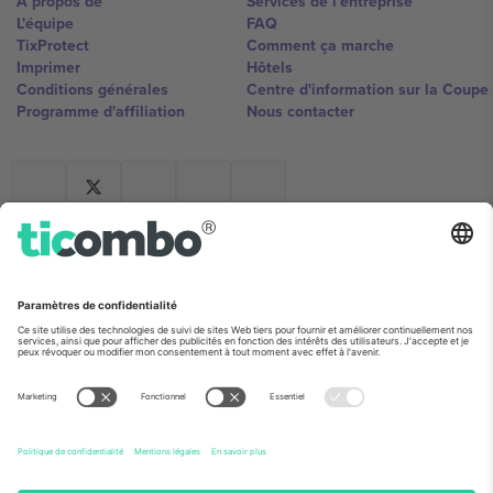
À propos de
Services de l'entreprise
L'équipe
FAQ
TixProtect
Comment ça marche
Imprimer
Hôtels
Conditions générales
Centre d'information sur la Coup
Programme d'affiliation
Nous contacter
Ticombo France
Mimi Balkanska 132, 1540, Sofia,
Bulgaria
L'entité juridique du fournisseur de la plateforme peut changer en
fonction du lieu, de l'événement et/ou du domaine. Pour plus de
détails, consultez la page spécifique de l'événement, les mentions