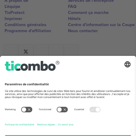
À propos de
Services de l'entreprise
L'équipe
FAQ
TixProtect
Comment ça marche
Imprimer
Hôtels
Conditions générales
Centre d'information sur la Coup
Programme d'affiliation
Nous contacter
Ticombo France
Mimi Balkanska 132, 1540, Sofia,
Bulgaria
L'entité juridique du fournisseur de la plateforme peut changer en
fonction du lieu, de l'événement et/ou du domaine. Pour plus de
détails, consultez la page spécifique de l'événement, les mentions