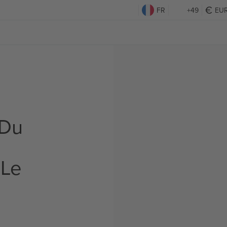
FR
+49
EU
 Du
 Le
s