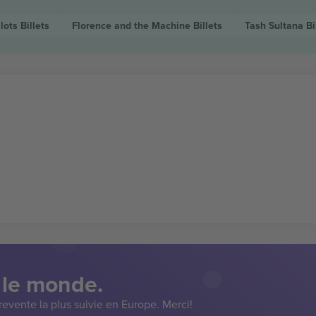
lots
Billets
Florence and the Machine
Billets
Tash Sultana
Bi
 le monde.
evente la plus suivie en Europe. Merci!