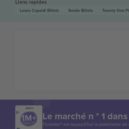
Liens rapides
Lewis Capaldi
Billets
Sombr
Billets
Twenty One Pi
MERCI!
Le marché n ° 1 dans
Ticombo® est aujourd’hui la plateforme de r