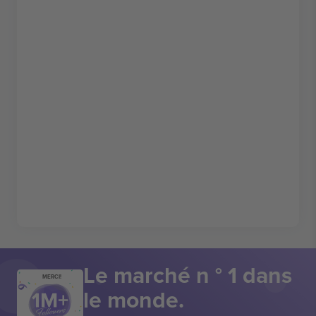
Le marché n ° 1 dans
MERCI!
le monde.