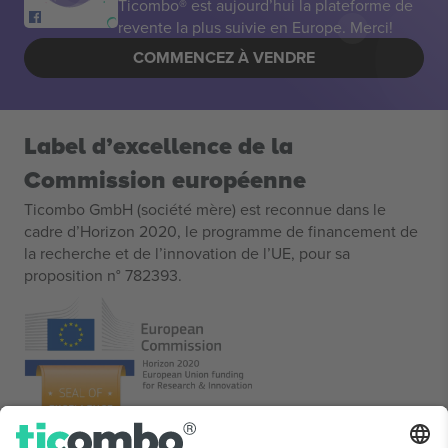
Ticombo® est aujourd’hui la plateforme de
revente la plus suivie en Europe. Merci!
COMMENCEZ À VENDRE
Label d’excellence de la
Commission européenne
Ticombo GmbH (société mère) est reconnue dans le
cadre d’Horizon 2020, le programme de financement de
la recherche et de l’innovation de l’UE, pour sa
proposition n° 782393.