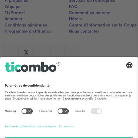
À propos de
Services de l'entreprise
L'équipe
FAQ
TixProtect
Comment ça marche
Imprimer
Hôtels
Conditions générales
Centre d'information sur la Coup
Programme d'affiliation
Nous contacter
Ticombo France
Mimi Balkanska 132, 1540, Sofia,
Bulgaria
L'entité juridique du fournisseur de la plateforme peut changer en
fonction du lieu, de l'événement et/ou du domaine. Pour plus de
détails, consultez la page spécifique de l'événement, les mentions