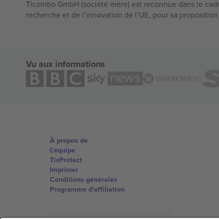
Ticombo GmbH (société mère) est reconnue dans le cadr
recherche et de l’innovation de l’UE, pour sa propositio
Vu aux informations
À propos de
L'équipe
TixProtect
Imprimer
Conditions générales
Programme d'affiliation