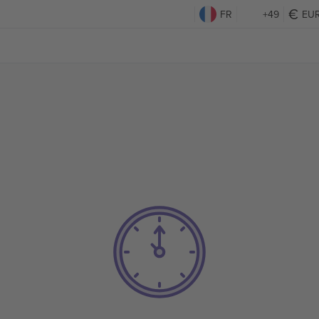
FR
+49
EU