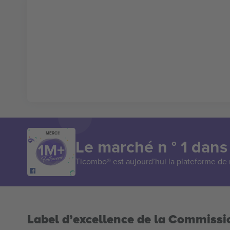
MERCI!
Le marché n ° 1 dans
Ticombo® est aujourd’hui la plateforme de r
Label d’excellence de la Commiss