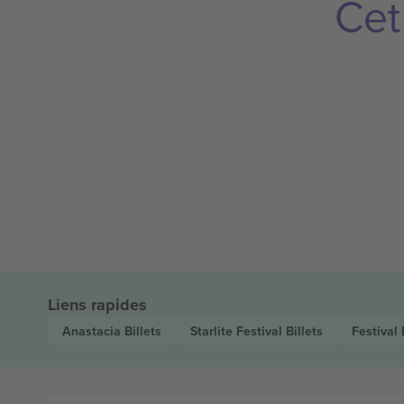
Cet
Liens rapides
Anastacia
Billets
Starlite Festival
Billets
Festival