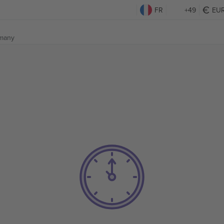
FR
+49
EU
rmany