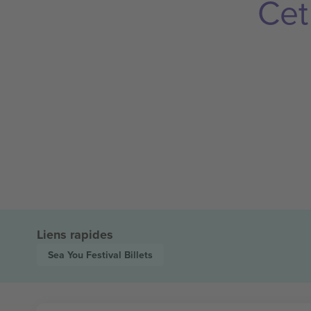
Cet
Liens rapides
Sea You Festival
Billets