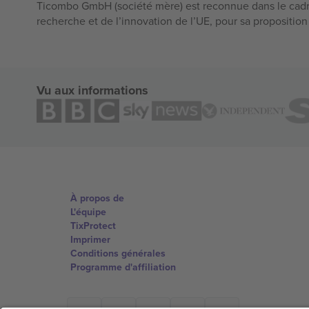
Ticombo GmbH (société mère) est reconnue dans le cadr
recherche et de l’innovation de l’UE, pour sa propositio
Vu aux informations
À propos de
L'équipe
TixProtect
Imprimer
Conditions générales
Programme d'affiliation