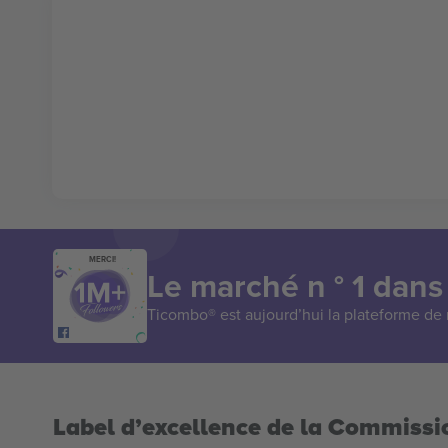
MERCI!
Le marché n ° 1 dans
Ticombo® est aujourd’hui la plateforme de r
Label d’excellence de la Commiss