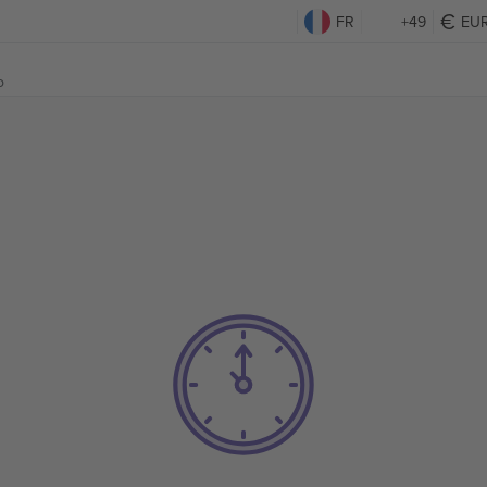
FR
+49
EU
o