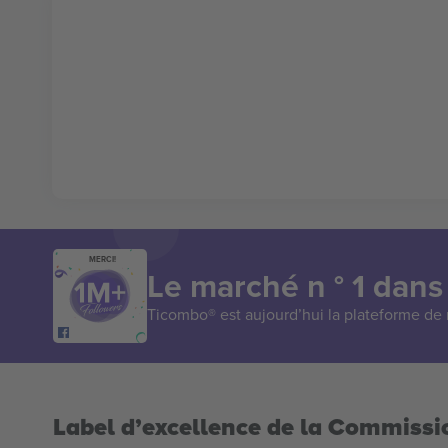
MERCI!
Le marché n ° 1 dans
Ticombo® est aujourd’hui la plateforme de r
Label d’excellence de la Commiss