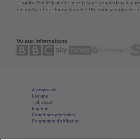
Ticombo GmbH (société mère) est reconnue dans le cadr
recherche et de l’innovation de l’UE, pour sa propositio
Vu aux informations
À propos de
L'équipe
TixProtect
Imprimer
Conditions générales
Programme d'affiliation