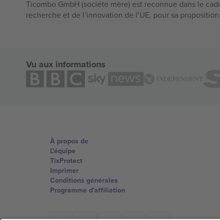
Ticombo GmbH (société mère) est reconnue dans le cadr
recherche et de l’innovation de l’UE, pour sa propositio
Vu aux informations
À propos de
L'équipe
TixProtect
Imprimer
Conditions générales
Programme d'affiliation