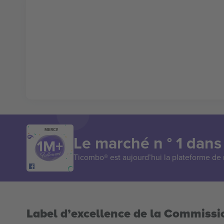
MERCI!
Le marché n ° 1 dans
Ticombo® est aujourd’hui la plateforme de r
Label d’excellence de la Commiss