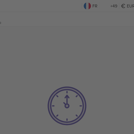
FR
+49
EU
o