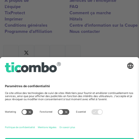
À propos de
Services de l'entreprise
L'équipe
FAQ
TixProtect
Comment ça marche
Imprimer
Hôtels
Conditions générales
Centre d'information sur la Coup
Programme d'affiliation
Nous contacter
Ticombo France
Mimi Balkanska 132, 1540, Sofia,
Bulgaria
L'entité juridique du fournisseur de la plateforme peut changer en
fonction du lieu, de l'événement et/ou du domaine. Pour plus de
détails, consultez la page spécifique de l'événement, les mentions