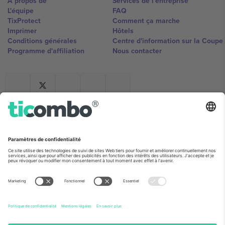
À propos de
Services de l'entreprise
L'équipe
FAQ
TixProtect
Comment ça marche
Imprimer
Hôtels
Conditions générales
Centre d'information sur la Coup
Programme d'affiliation
Nous contacter
Ticombo France
Mimi Balkanska 132, 1540, Sofia,
Bulgaria
L'entité juridique du fournisseur de la plateforme peut changer en
fonction du lieu, de l'événement et/ou du domaine. Pour plus de
détails, consultez la page spécifique de l'événement, les mentions