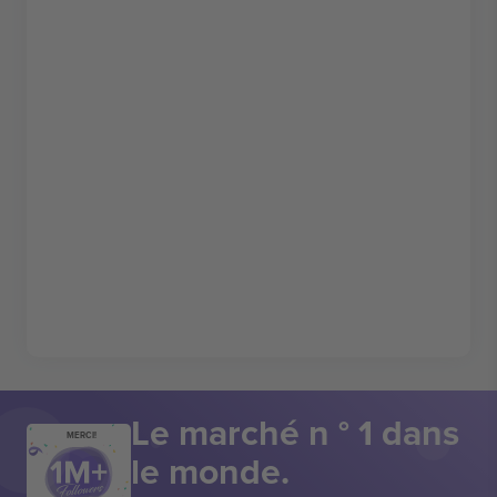
Le marché n ° 1 dans
MERCI!
le monde.