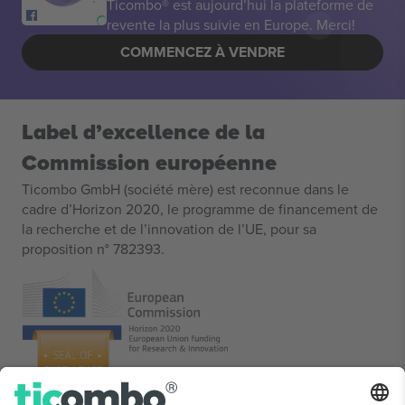
Ticombo® est aujourd’hui la plateforme de
revente la plus suivie en Europe. Merci!
COMMENCEZ À VENDRE
Label d’excellence de la
Commission européenne
Ticombo GmbH (société mère) est reconnue dans le
cadre d’Horizon 2020, le programme de financement de
la recherche et de l’innovation de l’UE, pour sa
proposition n° 782393.