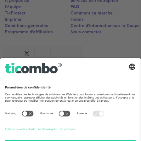
À propos de
Services de l'entreprise
L'équipe
FAQ
TixProtect
Comment ça marche
Imprimer
Hôtels
Conditions générales
Centre d'information sur la Coup
Programme d'affiliation
Nous contacter
Ticombo France
Mimi Balkanska 132, 1540, Sofia,
Bulgaria
L'entité juridique du fournisseur de la plateforme peut changer en
fonction du lieu, de l'événement et/ou du domaine. Pour plus de
détails, consultez la page spécifique de l'événement, les mentions