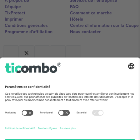
À propos de
Services de l'entreprise
L'équipe
FAQ
TixProtect
Comment ça marche
Imprimer
Hôtels
Conditions générales
Centre d'information sur la Coup
Programme d'affiliation
Nous contacter
Ticombo France
Mimi Balkanska 132, 1540, Sofia,
Bulgaria
L'entité juridique du fournisseur de la plateforme peut changer en
fonction du lieu, de l'événement et/ou du domaine. Pour plus de
détails, consultez la page spécifique de l'événement, les mentions