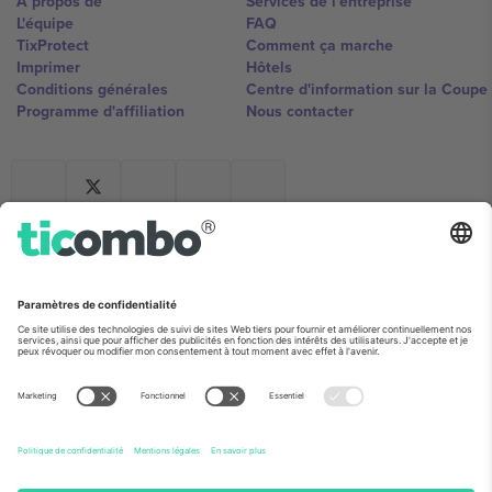
À propos de
Services de l'entreprise
L'équipe
FAQ
TixProtect
Comment ça marche
Imprimer
Hôtels
Conditions générales
Centre d'information sur la Coup
Programme d'affiliation
Nous contacter
Ticombo France
Mimi Balkanska 132, 1540, Sofia,
Bulgaria
L'entité juridique du fournisseur de la plateforme peut changer en
fonction du lieu, de l'événement et/ou du domaine. Pour plus de
détails, consultez la page spécifique de l'événement, les mentions