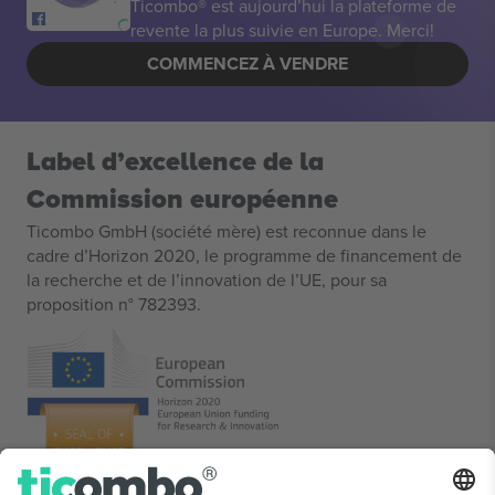
Ticombo® est aujourd’hui la plateforme de
revente la plus suivie en Europe. Merci!
COMMENCEZ À VENDRE
Label d’excellence de la
Commission européenne
Ticombo GmbH (société mère) est reconnue dans le
cadre d’Horizon 2020, le programme de financement de
la recherche et de l’innovation de l’UE, pour sa
proposition n° 782393.