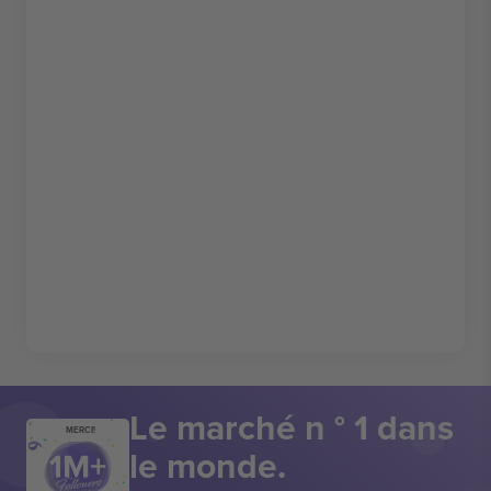
Le marché n ° 1 dans
MERCI!
le monde.