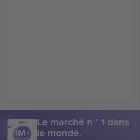
Le marché n ° 1 dans
MERCI!
le monde.