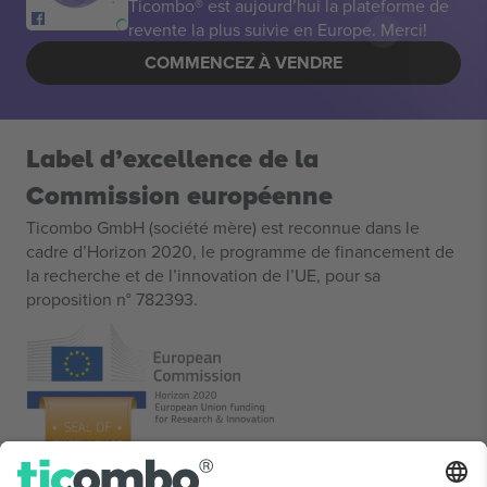
Ticombo® est aujourd’hui la plateforme de
revente la plus suivie en Europe. Merci!
COMMENCEZ À VENDRE
Label d’excellence de la
Commission européenne
Ticombo GmbH (société mère) est reconnue dans le
cadre d’Horizon 2020, le programme de financement de
la recherche et de l’innovation de l’UE, pour sa
proposition n° 782393.