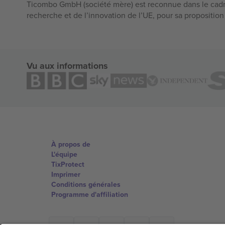
Ticombo GmbH (société mère) est reconnue dans le cadr
recherche et de l’innovation de l’UE, pour sa propositio
Vu aux informations
À propos de
L'équipe
TixProtect
Imprimer
Conditions générales
Programme d'affiliation