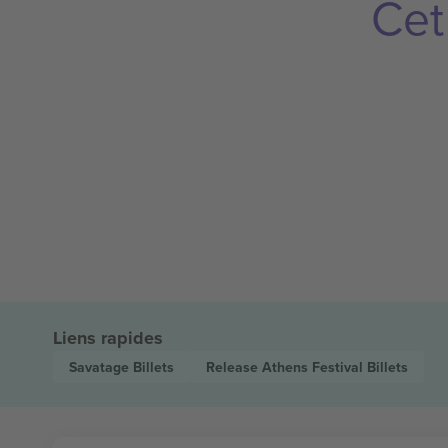
Cet
Liens rapides
Savatage
Billets
Release Athens Festival
Billets