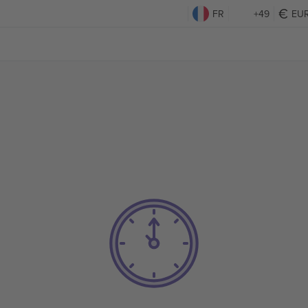
FR
+49
EU