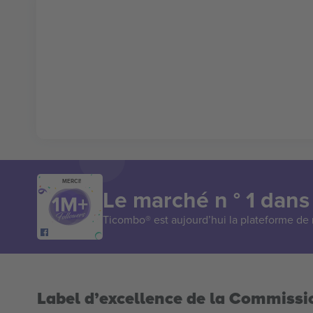
MERCI!
Le marché n ° 1 dans
Ticombo® est aujourd’hui la plateforme de r
Label d’excellence de la Commiss