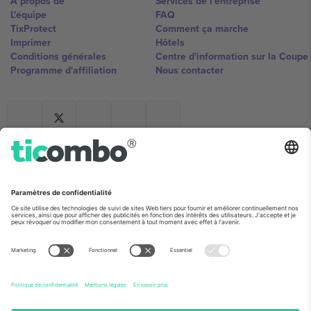
À propos de
Services de l'entreprise
L'équipe
FAQ
TixProtect
Comment ça marche
Imprimer
Hôtels
Conditions générales
Centre d'information sur la Coup
Programme d'affiliation
Nous contacter
Ticombo France
Mimi Balkanska 132, 1540, Sofia,
Bulgaria
L'entité juridique du fournisseur de la plateforme peut changer en
fonction du lieu, de l'événement et/ou du domaine. Pour plus de
détails, consultez la page spécifique de l'événement, les mentions