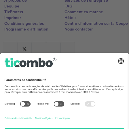
À propos de
Services de l'entreprise
L'équipe
FAQ
TixProtect
Comment ça marche
Imprimer
Hôtels
Conditions générales
Centre d'information sur la Coup
Programme d'affiliation
Nous contacter
Ticombo France
Mimi Balkanska 132, 1540, Sofia,
Bulgaria
L'entité juridique du fournisseur de la plateforme peut changer en
fonction du lieu, de l'événement et/ou du domaine. Pour plus de
détails, consultez la page spécifique de l'événement, les mentions