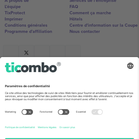
À propos de
Services de l'entreprise
L'équipe
FAQ
TixProtect
Comment ça marche
Imprimer
Hôtels
Conditions générales
Centre d'information sur la Coup
Programme d'affiliation
Nous contacter
Ticombo France
Mimi Balkanska 132, 1540, Sofia,
Bulgaria
L'entité juridique du fournisseur de la plateforme peut changer en
fonction du lieu, de l'événement et/ou du domaine. Pour plus de
détails, consultez la page spécifique de l'événement, les mentions