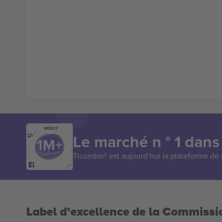
MERCI!
Le marché n ° 1 dans
Ticombo® est aujourd’hui la plateforme de r
Label d’excellence de la Commiss