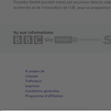
Ticombo GmbH (société mère) est reconnue dans le cadr
recherche et de l’innovation de l’UE, pour sa propositio
Vu aux informations
À propos de
L'équipe
TixProtect
Imprimer
Conditions générales
Programme d'affiliation