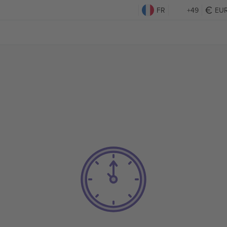
FR
+49
EU