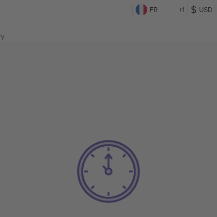
FR
+1
USD
ry