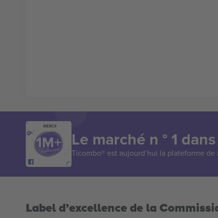
MERCI!
Le marché n ° 1 dans
Ticombo® est aujourd’hui la plateforme de r
Label d’excellence de la Commiss