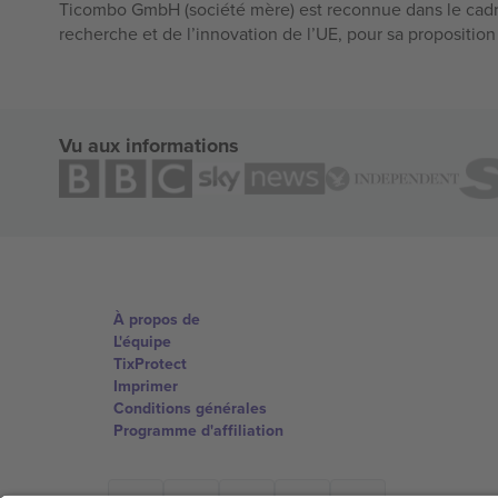
Ticombo GmbH (société mère) est reconnue dans le cadr
recherche et de l’innovation de l’UE, pour sa propositio
Vu aux informations
À propos de
L'équipe
TixProtect
Imprimer
Conditions générales
Programme d'affiliation