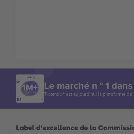
MERCI!
Le marché n ° 1 dans
Ticombo® est aujourd’hui la plateforme de r
Label d’excellence de la Commiss