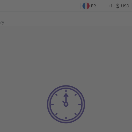
FR
+1
USD
ry