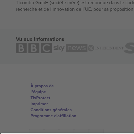
Ticombo GmbH (société mère) est reconnue dans le cadr
recherche et de l’innovation de l’UE, pour sa propositio
Vu aux informations
À propos de
L'équipe
TixProtect
Imprimer
Conditions générales
Programme d'affiliation