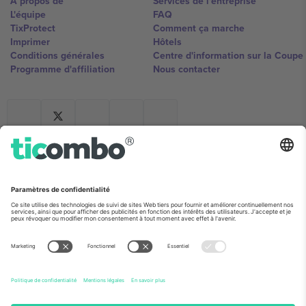
À propos de
Services de l'entreprise
L'équipe
FAQ
TixProtect
Comment ça marche
Imprimer
Hôtels
Conditions générales
Centre d'information sur la Coup
Programme d'affiliation
Nous contacter
Ticombo France
Mimi Balkanska 132, 1540, Sofia,
Bulgaria
L'entité juridique du fournisseur de la plateforme peut changer en
fonction du lieu, de l'événement et/ou du domaine. Pour plus de
détails, consultez la page spécifique de l'événement, les mentions