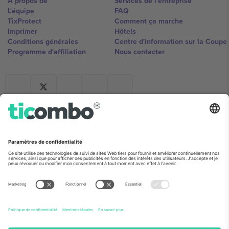
À propos de
Services de l'entreprise
L'équipe
FAQ
TixProtect
Comment ça marche
Imprimer
Hôtels
Conditions générales
Centre d'information sur la Coup
Programme d'affiliation
Nous contacter
Ticombo France
Mimi Balkanska 132, 1540, Sofia,
Bulgaria
L'entité juridique du fournisseur de la plateforme peut changer en
fonction du lieu, de l'événement et/ou du domaine. Pour plus de
détails, consultez la page spécifique de l'événement, les mentions