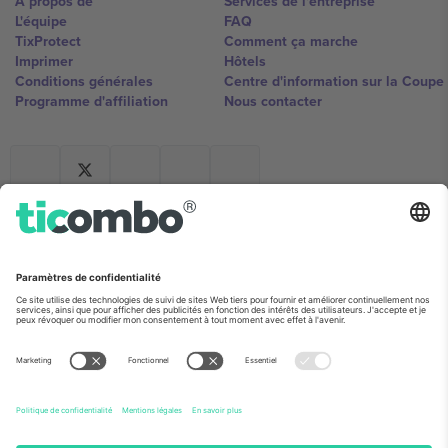
À propos de
Services de l'entreprise
L'équipe
FAQ
TixProtect
Comment ça marche
Imprimer
Hôtels
Conditions générales
Centre d'information sur la Coup
Programme d'affiliation
Nous contacter
Ticombo France
Mimi Balkanska 132, 1540, Sofia,
Bulgaria
L'entité juridique du fournisseur de la plateforme peut changer en
fonction du lieu, de l'événement et/ou du domaine. Pour plus de
détails, consultez la page spécifique de l'événement, les mentions