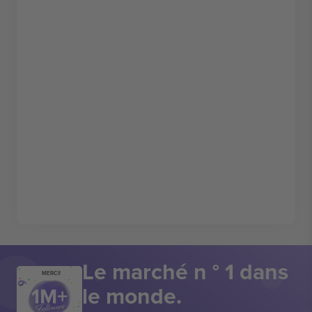
Le marché n ° 1 dans
MERCI!
le monde.