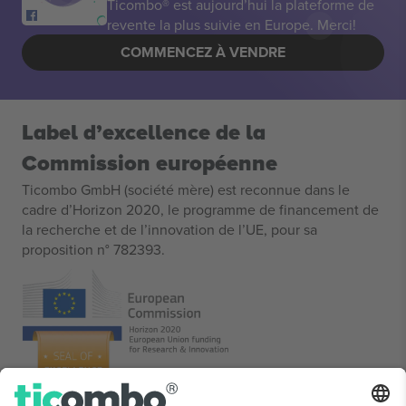
Ticombo® est aujourd’hui la plateforme de
revente la plus suivie en Europe. Merci!
COMMENCEZ À VENDRE
Label d’excellence de la
Commission européenne
Ticombo GmbH (société mère) est reconnue dans le
cadre d’Horizon 2020, le programme de financement de
la recherche et de l’innovation de l’UE, pour sa
proposition n° 782393.