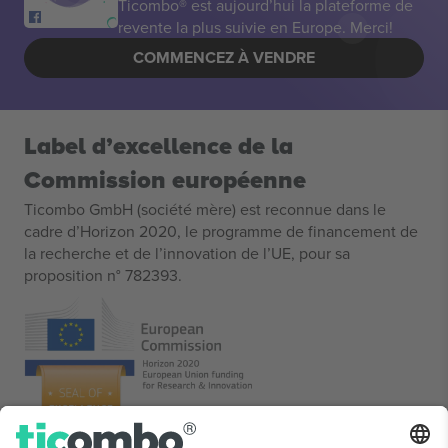
Ticombo® est aujourd’hui la plateforme de
revente la plus suivie en Europe. Merci!
COMMENCEZ À VENDRE
Label d’excellence de la
Commission européenne
Ticombo GmbH (société mère) est reconnue dans le
cadre d’Horizon 2020, le programme de financement de
la recherche et de l’innovation de l’UE, pour sa
proposition n° 782393.