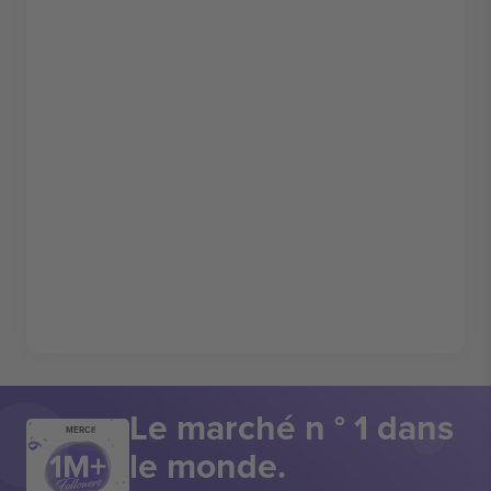
Le marché n ° 1 dans
MERCI!
le monde.