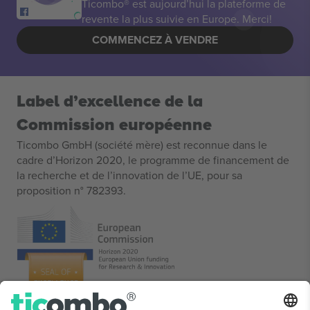
Ticombo® est aujourd’hui la plateforme de
revente la plus suivie en Europe. Merci!
COMMENCEZ À VENDRE
Label d’excellence de la
Commission européenne
Ticombo GmbH (société mère) est reconnue dans le
cadre d’Horizon 2020, le programme de financement de
la recherche et de l’innovation de l’UE, pour sa
proposition n° 782393.