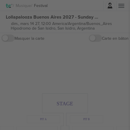
Connexion
Musique
Festival
Lollapalooza Buenos Aires 2027 - Sunday Ticket billets
dim., mars 14 27, 12:00 America/Argentina/Buenos_Aires
Hipodromo de San Isidro,
San Isidro, Argentina
Masquer la carte
Carte en bâton
STAGE
PIT A
PIT B