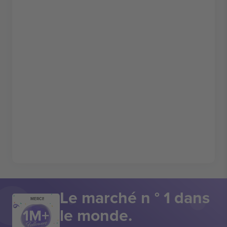
Le marché n ° 1 dans
MERCI!
le monde.