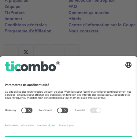
À propos de
Services de l'entreprise
L'équipe
FAQ
TixProtect
Comment ça marche
Imprimer
Hôtels
Conditions générales
Centre d'information sur la Coup
Programme d'affiliation
Nous contacter
Ticombo France
Mimi Balkanska 132, 1540, Sofia,
Bulgaria
L'entité juridique du fournisseur de la plateforme peut changer en
fonction du lieu, de l'événement et/ou du domaine. Pour plus de
détails, consultez la page spécifique de l'événement, les mentions