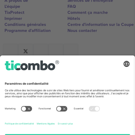
À propos de
Services de l'entreprise
L'équipe
FAQ
TixProtect
Comment ça marche
Imprimer
Hôtels
Conditions générales
Centre d'information sur la Coup
Programme d'affiliation
Nous contacter
Ticombo France
Mimi Balkanska 132, 1540, Sofia,
Bulgaria
L'entité juridique du fournisseur de la plateforme peut changer en
fonction du lieu, de l'événement et/ou du domaine. Pour plus de
détails, consultez la page spécifique de l'événement, les mentions