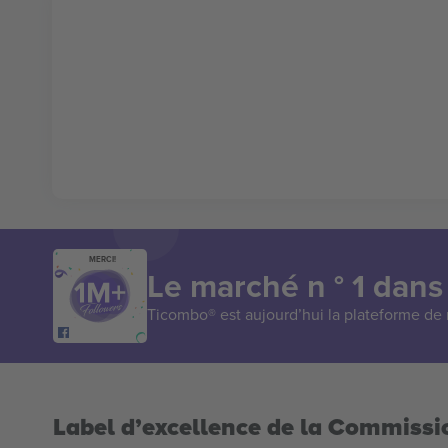
MERCI!
Le marché n ° 1 dans
Ticombo® est aujourd’hui la plateforme de r
Label d’excellence de la Commiss