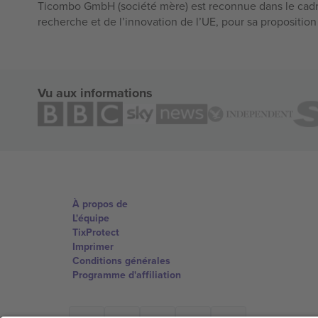
Ticombo GmbH (société mère) est reconnue dans le cadr
recherche et de l’innovation de l’UE, pour sa propositio
Vu aux informations
À propos de
L'équipe
TixProtect
Imprimer
Conditions générales
Programme d'affiliation