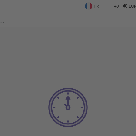
FR
+49
EU
ce