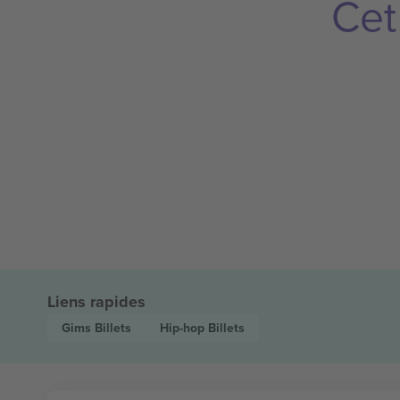
Cet
Liens rapides
Gims
Billets
Hip-hop
Billets