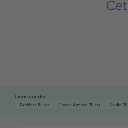
Cet
Liens rapides
Faithless
Billets
Groove Armada
Billets
Goldie
Bil