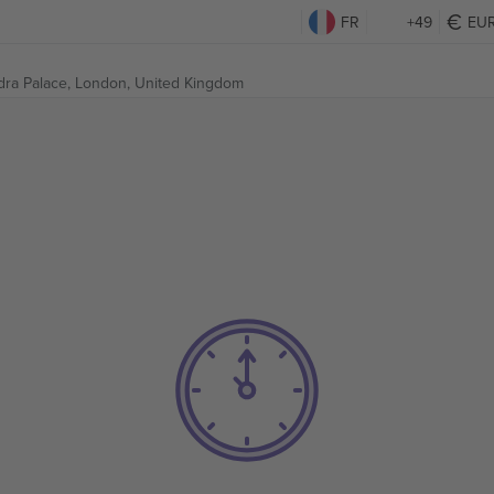
FR
+49
EU
dra Palace,
London, United Kingdom