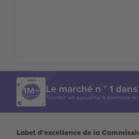
MERCI!
Le marché n ° 1 dans
Ticombo® est aujourd’hui la plateforme de r
Label d’excellence de la Commiss