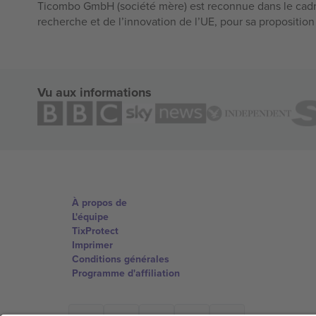
Ticombo GmbH (société mère) est reconnue dans le cadr
recherche et de l’innovation de l’UE, pour sa propositio
Vu aux informations
À propos de
L'équipe
TixProtect
Imprimer
Conditions générales
Programme d'affiliation