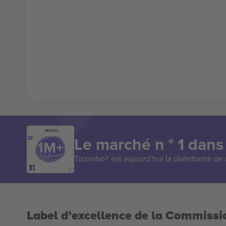
MERCI!
Le marché n ° 1 dans
Ticombo® est aujourd’hui la plateforme de r
Label d’excellence de la Commiss