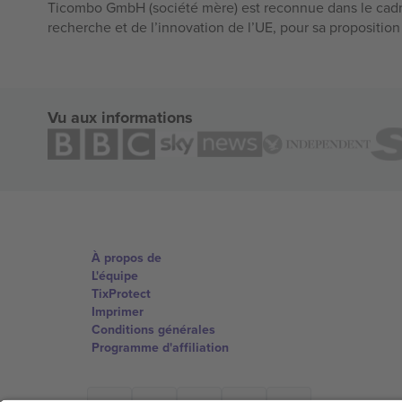
Ticombo GmbH (société mère) est reconnue dans le cadr
recherche et de l’innovation de l’UE, pour sa propositio
Vu aux informations
À propos de
L'équipe
TixProtect
Imprimer
Conditions générales
Programme d'affiliation