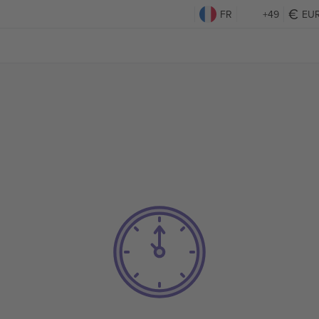
FR
+49
EU