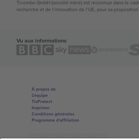
Ticombo GmbH (société mère) est reconnue dans le cadr
recherche et de l’innovation de l’UE, pour sa propositio
Vu aux informations
À propos de
L'équipe
TixProtect
Imprimer
Conditions générales
Programme d'affiliation