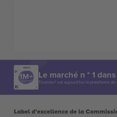
MERCI!
Le marché n ° 1 dans
Ticombo® est aujourd’hui la plateforme de r
Label d’excellence de la Commiss