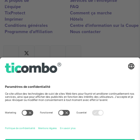
À propos de
Services de l'entreprise
L'équipe
FAQ
TixProtect
Comment ça marche
Imprimer
Hôtels
Conditions générales
Centre d'information sur la Coup
Programme d'affiliation
Nous contacter
Ticombo France
Mimi Balkanska 132, 1540, Sofia,
Bulgaria
L'entité juridique du fournisseur de la plateforme peut changer en
fonction du lieu, de l'événement et/ou du domaine. Pour plus de
détails, consultez la page spécifique de l'événement, les mentions