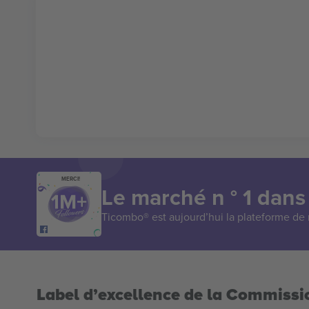
MERCI!
Le marché n ° 1 dans
Ticombo® est aujourd’hui la plateforme de r
Label d’excellence de la Commiss