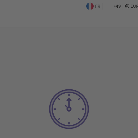
FR
+49
EU