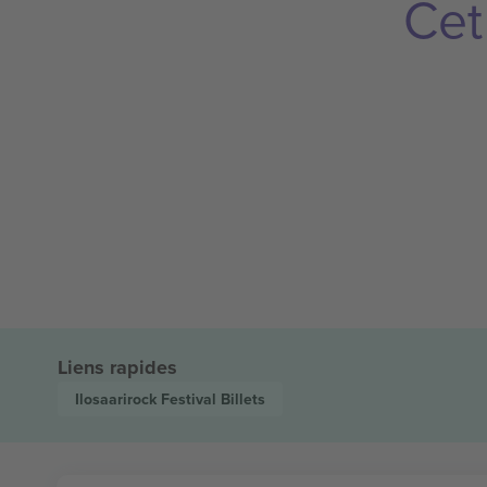
Cet
Liens rapides
Ilosaarirock Festival
Billets