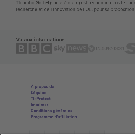
Ticombo GmbH (société mère) est reconnue dans le cadr
recherche et de l’innovation de l’UE, pour sa propositio
Vu aux informations
À propos de
L'équipe
TixProtect
Imprimer
Conditions générales
Programme d'affiliation