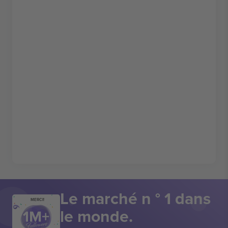
Le marché n ° 1 dans
MERCI!
le monde.