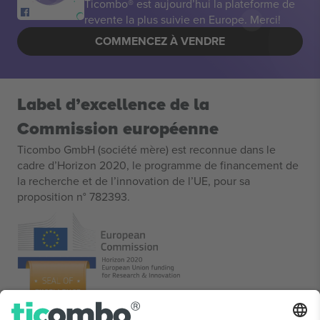
Ticombo® est aujourd’hui la plateforme de
revente la plus suivie en Europe. Merci!
COMMENCEZ À VENDRE
Label d’excellence de la
Commission européenne
Ticombo GmbH (société mère) est reconnue dans le
cadre d’Horizon 2020, le programme de financement de
la recherche et de l’innovation de l’UE, pour sa
proposition n° 782393.