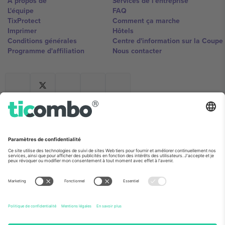
À propos de
Services de l'entreprise
L'équipe
FAQ
TixProtect
Comment ça marche
Imprimer
Hôtels
Conditions générales
Centre d'information sur la Coup
Programme d'affiliation
Nous contacter
Ticombo France
Mimi Balkanska 132, 1540, Sofia,
Bulgaria
L'entité juridique du fournisseur de la plateforme peut changer en
fonction du lieu, de l'événement et/ou du domaine. Pour plus de
détails, consultez la page spécifique de l'événement, les mentions