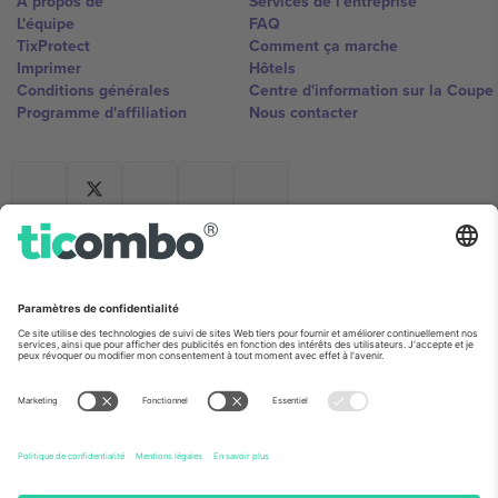
À propos de
Services de l'entreprise
L'équipe
FAQ
TixProtect
Comment ça marche
Imprimer
Hôtels
Conditions générales
Centre d'information sur la Coup
Programme d'affiliation
Nous contacter
Ticombo France
Mimi Balkanska 132, 1540, Sofia,
Bulgaria
L'entité juridique du fournisseur de la plateforme peut changer en
fonction du lieu, de l'événement et/ou du domaine. Pour plus de
détails, consultez la page spécifique de l'événement, les mentions