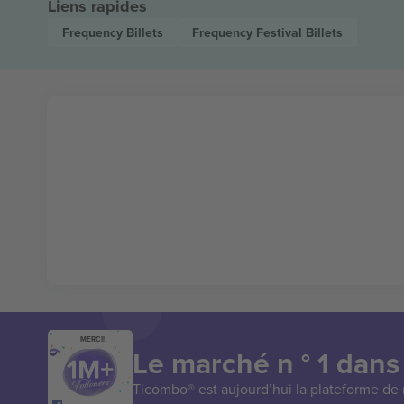
Liens rapides
Frequency
Billets
Frequency Festival
Billets
MERCI!
Le marché n ° 1 dans
Ticombo® est aujourd’hui la plateforme de r