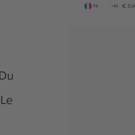
FR
+49
EU
 Du
 Le
s