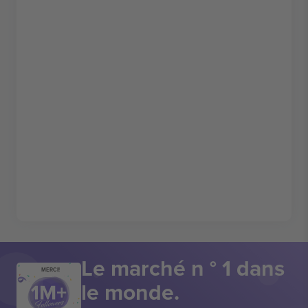
Le marché n ° 1 dans
MERCI!
le monde.