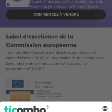
Ticombo® est aujourd’hui la plateforme de
revente la plus suivie en Europe. Merci!
COMMENCEZ À VENDRE
Label d’excellence de la
Commission européenne
Ticombo GmbH (société mère) est reconnue dans le
cadre d’Horizon 2020, le programme de financement de
la recherche et de l’innovation de l’UE, pour sa
proposition n° 782393.