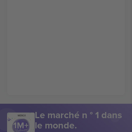
Le marché n ° 1 dans
MERCI!
le monde.