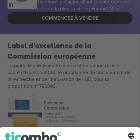
Ticombo® est aujourd’hui la plateforme de
revente la plus suivie en Europe. Merci!
COMMENCEZ À VENDRE
Label d’excellence de la
Commission européenne
Ticombo GmbH (société mère) est reconnue dans le
cadre d’Horizon 2020, le programme de financement de
la recherche et de l’innovation de l’UE, pour sa
proposition n° 782393.